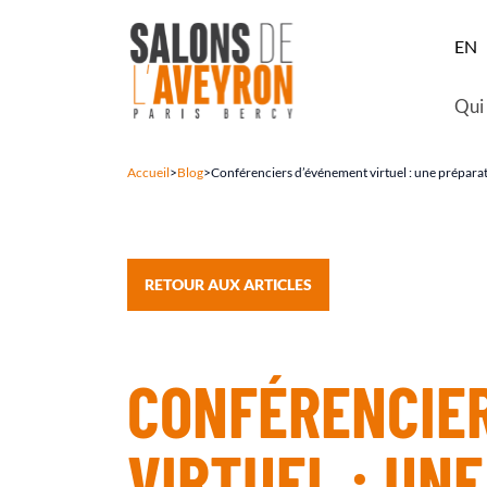
EN
Qui
Accueil
>
Blog
>
Conférenciers d’événement virtuel : une préparat
RETOUR AUX ARTICLES
CONFÉRENCIE
VIRTUEL : UN