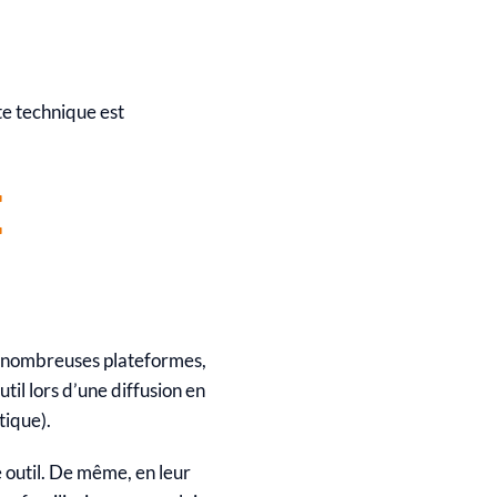
tte technique est
E
de nombreuses plateformes,
util lors d’une diffusion en
tique).
 outil.
De même, en leur