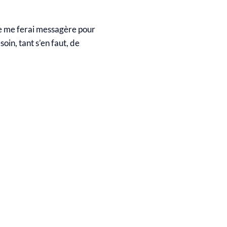
je me ferai messagère pour
in, tant s’en faut, de
LLE POUR
MINAIRE
RIS : LES
LLE POUR
ANTAGES
ÉMINAIRE
UN LIEU
RIS : LES
ÉVÉNEMENT
VANTAGES