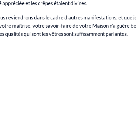
é appréciée et les crêpes étaient divines.
s reviendrons dans le cadre d’autres manifestations, et que 
re maîtrise, votre savoir-faire de votre Maison n’a guère beso
E :
ÉVÉNEMENT
SA
s qualités qui sont les vôtres sont suffisamment parlantes.
D’ENTREPRISE
SÉ
E
S POUR
: POURQUOI LA
PA
ÉVÉNEMENT
SA
E :
RESTAURATION
AV
D’ENTREPRISE
S
NTS
SUR PLACE
D’
: POURQUOI LA
PA
 POUR
IONNELS
FAIT LA
D’
RESTAURATION
A
OS