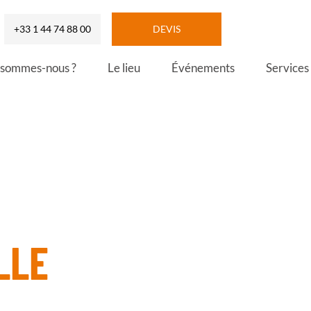
+33 1 44 74 88 00
DEVIS
 sommes-nous ?
Le lieu
Événements
Services
LLE