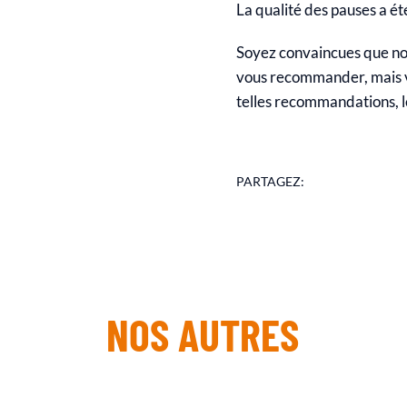
La qualité des pauses a ét
ESPACE
Soyez convaincues que nou
vous recommander, mais vot
MODULABL
telles recommandations, le
QUELS
ESPAC
PARTAGEZ:
BÉNÉFICE
MODULABL
TOUS VOS
QUELS
ÉVÉNEME
NOS AUTRES
BÉNÉFICES
PROFESS
TOUS V