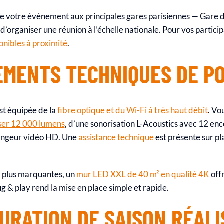
te votre événement aux principales gares parisiennes — Gare 
’organiser une réunion à l’échelle nationale. Pour vos particip
nibles à proximité
.
EMENTS TECHNIQUES DE P
st équipée de la
fibre optique et du Wi-Fi à très haut débit
. Vo
ser 12 000 lumens
, d’une sonorisation L-Acoustics avec 12 enc
angeur vidéo HD. Une
assistance technique
est présente sur pl
s plus marquantes, un
mur LED XXL de 40 m² en qualité 4K
offr
 & play rend la mise en place simple et rapide.
URATION DE SAISON RÉALI