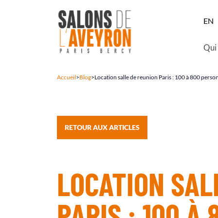
EN
Qui
Accueil
>
Blog
>
Location salle de reunion Paris : 100 à 800 perso
RETOUR AUX ARTICLES
LOCATION SAL
PARIS : 100 À