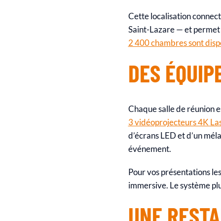
Cette localisation connec
Saint-Lazare — et permet d
2 400 chambres sont dispo
DES ÉQUIP
Chaque salle de réunion e
3 vidéoprojecteurs 4K La
d’écrans LED et d’un mél
événement.
Pour vos présentations le
immersive. Le système plug
UNE RESTA