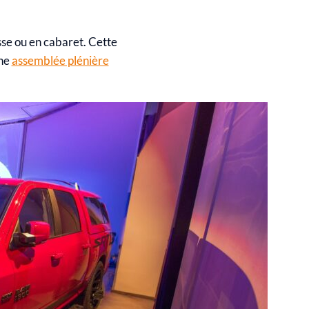
sse ou en cabaret. Cette
une
assemblée plénière