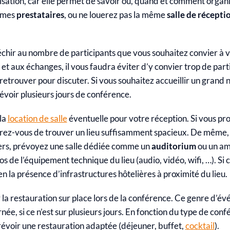
nisation, car elle permet de savoir où, quand et comment organ
mêmes
prestataires
, ou ne louerez pas la même
salle de récepti
échir au nombre de participants que vous souhaitez convier à v
et aux échanges, il vous faudra éviter d’y convier trop de parti
etrouver pour discuter. Si vous souhaitez accueillir un grand n
évoir plusieurs jours de conférence.
la
location de salle
éventuelle pour votre réception. Si vous proj
z-vous de trouver un lieu suffisamment spacieux. De même, s
iers, prévoyez une salle dédiée comme un
auditorium
ou un am
 de l’équipement technique du lieu (audio, vidéo, wifi, …). Si c
ien la présence d’infrastructures hôtelières à proximité du lieu
.
 la restauration sur place lors de la conférence. Ce genre d’é
rnée, si ce n’est sur plusieurs jours. En fonction du type de co
révoir une restauration adaptée (déjeuner, buffet,
cocktail
).