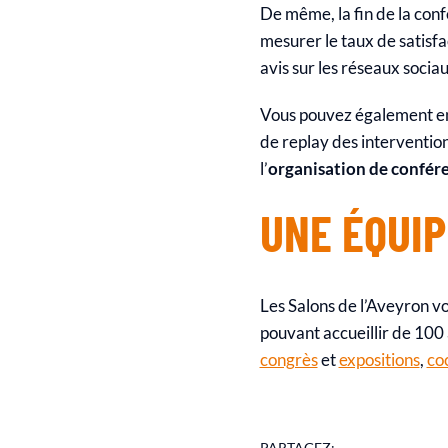
De même, la fin de la conf
mesurer le taux de satisfac
avis sur les réseaux socia
Vous pouvez également env
de replay des intervention
l’
organisation de confér
UNE ÉQUI
Les Salons de l’Aveyron v
pouvant accueillir de 100
congrès
et
expositions
,
coc
PARTAGEZ: