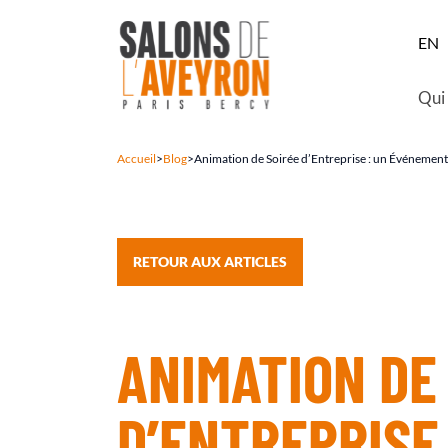
EN
Qui
Accueil
>
Blog
>
Animation de Soirée d’Entreprise : un Événeme
RETOUR AUX ARTICLES
ANIMATION DE
D’ENTREPRISE