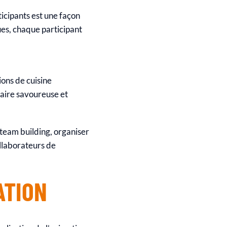
ticipants est une façon
ues, chaque participant
ions de cuisine
naire savoureuse et
n team building, organiser
llaborateurs de
ATION