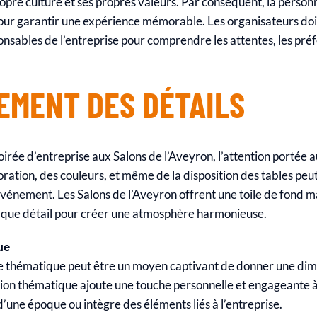
pre culture et ses propres valeurs. Par conséquent, la personn
 pour garantir une expérience mémorable. Les organisateurs do
nsables de l’entreprise pour comprendre les attentes, les préfé
EMENT DES DÉTAILS
oirée d’entreprise aux Salons de l’Aveyron, l’attention portée a
coration, des couleurs, et même de la disposition des tables p
vénement. Les Salons de l’Aveyron offrent une toile de fond ma
aque détail pour créer une atmosphère harmonieuse.
ue
ée thématique peut être un moyen captivant de donner une dime
on thématique ajoute une touche personnelle et engageante à l
d’une époque ou intègre des éléments liés à l’entreprise.