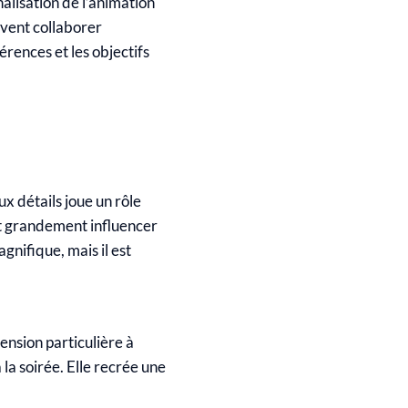
alisation de l’animation
ivent collaborer
rences et les objectifs
ux détails joue un rôle
eut grandement influencer
gnifique, mais il est
nsion particulière à
a soirée. Elle recrée une